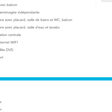
avec balcon
 aménagée indépendante
re avec placard, salle de bains et WC, balcon
e avec placard, salle d'eau et lavabo
ation centrale
nternet WIFI
llite DVD
ort
x
er