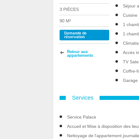
Séjour 
3 PIÈCES
Cuisine
90 M²
1 chamb
Demande de
1 chambr
réservation
Climatis
Retour aux
Accès i
appartements
TV Sate
Coffre-f
Garage
Services
Service Palace
Accueil et Mise à disposition des lieu
Nettoyage de l'appartement journali