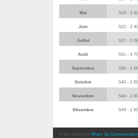
Mai
S18 - 2 4
Juin
S22 - 2 4
Juillet
S27 - 3 0
Août
S31 -
3 7
Septembre
S35 - 2 6
Octobre
S40 - 2 0
Novembre
S44 - 1 8
Décembre
S49 -
1 8
© site réalisé par
What's Up Communication