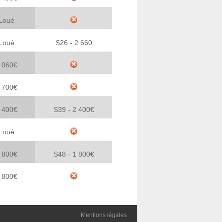
 Loué
 Loué
S26 - 2 660
3 060€
3 700€
2 400€
S39 - 2 400€
Loué
1 800€
S48 - 1 800€
 800
€
Mentions légales