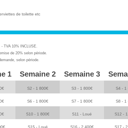
rviettes de toilette etc
 - TVA 10% INCLUSE.
remise de 20% selon période.
 demande, selon période.
e 1
Semaine 2
Semaine 3
Sema
00€
S2 - 1 800€
S3 - 1 800€
S4 - 1
00€
S6 - 1 800€
S7 - 1 800€
S8 - 1
00€
S10 - 1 800€
S11 - Loué
S12 - 
00€
S15 - Loué
S16 - 2 400€
S17 - 